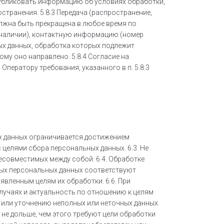
опубликовать информацию об условиях обработки,
странения. 5.8.3 Передача (распространение,
олжна быть прекращена в любое время по
 наличии), контактную информацию (номер
ых данных, обработка которых подлежит
му оно направлено. 5.8.4 Согласие на
ператору требования, указанного в п. 5.8.3
ых данных ограничивается достижением
 целями сбора персональных данных. 6.3. Не
есовместимых между собой. 6.4. Обработке
мых персональных данных соответствуют
вленным целям их обработки. 6.6. При
лучаях и актуальность по отношению к целям
 или уточнению неполных или неточных данных.
не дольше, чем этого требуют цели обработки