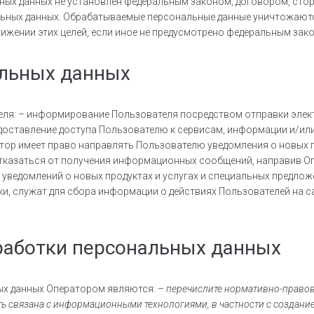
ьных данных не установлен федеральным законом, договором, сто
льных данных. Обрабатываемые персональные данные уничтожают
тижении этих целей, если иное не предусмотрено федеральным зак
альных данных
еля: – информирование Пользователя посредством отправки элект
доставление доступа Пользователю к сервисам, информации и/ил
ператор имеет право направлять Пользователю уведомления о новых
отказаться от получения информационных сообщений, направив О
 уведомлений о новых продуктах и услугах и специальных предложе
, служат для сбора информации о действиях Пользователей на сай
работки персональных данных
ых данных Оператором являются: –
перечислите нормативно-правов
ть связана с информационными технологиями, в частности с создание