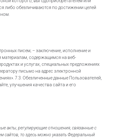
роной которого, выгодоприобретателем или
ся либо обезличиваются по достижении целей
оном.
ронных писем; – заключение, исполнение и
и материалам, содержащимся на веб-
 продуктах и услугах, специальных предложениях
ператору письмо на адрес электронной
ниях». 7.3. Обезличенные данные Пользователей,
те, улучшения качества сайта и его
ые акты, регулирующие отношения, связанные с
м сайтов, то здесь можно указать Федеральный