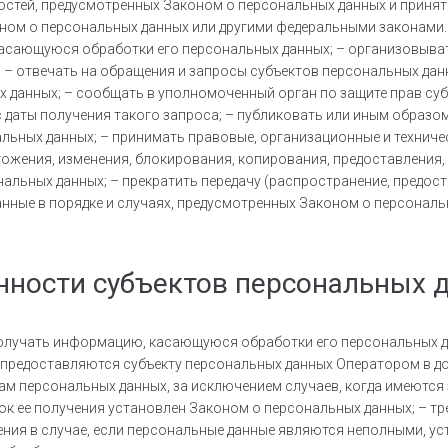
остей, предусмотренных Законом о персональных данных и приня
ном о персональных данных или другими федеральными законами. 3
асающуюся обработки его персональных данных; – организовыват
 отвечать на обращения и запросы субъектов персональных данн
 данных; – сообщать в уполномоченный орган по защите прав суб
 даты получения такого запроса; – публиковать или иным образо
льных данных; – принимать правовые, организационные и техниче
тожения, изменения, блокирования, копирования, предоставления,
альных данных; – прекратить передачу (распространение, предост
нные в порядке и случаях, предусмотренных Законом о персональ
анности субъектов персональных 
 получать информацию, касающуюся обработки его персональных д
предоставляются субъекту персональных данных Оператором в до
ам персональных данных, за исключением случаев, когда имеются
к ее получения установлен Законом о персональных данных; – тр
ения в случае, если персональные данные являются неполными, у