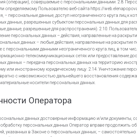
вия (операции), совершаемые с персональными данными. 2.8. Пер
и определяемому Пользователю веб-сайта https://web.elenapopova
, – персональные данные, доступ неограниченного круга лиц к к
ных данных, разрешенных субъектом персональных данных для ра
ые данные, разрешенные для распространения). 2.10. Пользователь
тавление персональных данных – действия, направленные на раскры
рсональных данных – любые действия, направленные на раскрытие 
е с персональными данными неограниченного круга лиц, в том чи
ормационно-телекоммуникационных сетях или предоставление дос
ных данных – передача персональных данных на территорию иност
у или иностранному юридическому лицу. 2.14. Уничтожение персо
звратно с невозможностью дальнейшего восстановления содерж
 материальные носители персональных данных.
анности Оператора
 персональных данных достоверные информацию и/или документы, с
 обработку персональных данных Оператор вправе продолжить об
й, указанных в Законе о персональных данных; – самостоятельно 