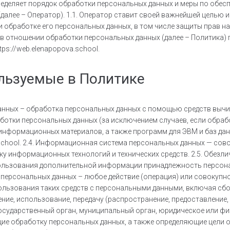
пределяет порядок обработки персональных данных и меры по обе
алее – Оператор). 1.1. Оператор ставит своей важнейшей целью 
и обработке его персональных данных, в том числе защиты прав н
 в отношении обработки персональных данных (далее – Политика)
ps://web.elenapopova.school.
ользуемые в Политике
анных – обработка персональных данных с помощью средств вычис
ботки персональных данных (за исключением случаев, если обраб
и информационных материалов, а также программ для ЭВМ и баз да
a.school. 2.4. Информационная система персональных данных — со
у информационных технологий и технических средств. 2.5. Обезли
пользования дополнительной информации принадлежность персон
а персональных данных – любое действие (операция) или совокупн
льзования таких средств с персональными данными, включая сбор
ение, использование, передачу (распространение, предоставление, 
государственный орган, муниципальный орган, юридическое или ф
ие обработку персональных данных, а также определяющие цели 