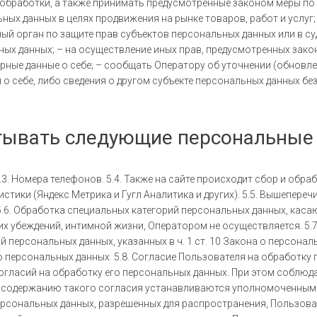
обработки, а также принимать предусмотренные законом меры по 
ых данных в целях продвижения на рынке товаров, работ и услуг;
ый орган по защите прав субъектов персональных данных или в с
ных данных; – на осуществление иных прав, предусмотренных зако
ные данные о себе; – сообщать Оператору об уточнении (обновлен
о себе, либо сведения о другом субъекте персональных данных без
атывать следующие персональные
 5.3. Номера телефонов. 5.4. Также на сайте происходит сбор и обра
тики (Яндекс Метрика и Гугл Аналитика и других). 5.5. Вышепереч
.6. Обработка специальных категорий персональных данных, кас
х убеждений, интимной жизни, Оператором не осуществляется. 5.
й персональных данных, указанных в ч. 1 ст. 10 Закона о персона
 о персональных данных. 5.8. Согласие Пользователя на обработку
огласий на обработку его персональных данных. При этом соблюда
 к содержанию такого согласия устанавливаются уполномоченным
персональных данных, разрешенных для распространения, Пользов