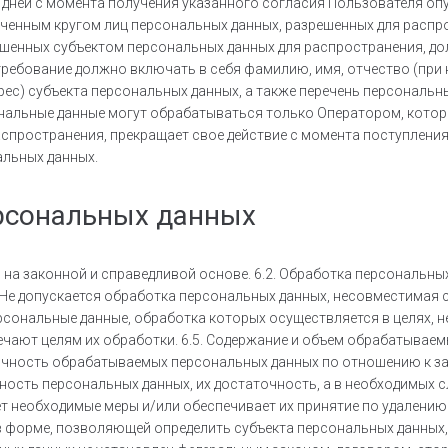
чих дней с момента получения указанного согласия Пользователя 
иченным кругом лиц персональных данных, разрешенных для распро
ешенных субъектом персональных данных для распространения, д
требование должно включать в себя фамилию, имя, отчество (при
рес) субъекта персональных данных, а также перечень персональн
альные данные могут обрабатываться только Оператором, которо
пространения, прекращает свое действие с момента поступления О
альных данных.
ерсональных данных
 на законной и справедливой основе. 6.2. Обработка персональн
 Не допускается обработка персональных данных, несовместимая с
рсональные данные, обработка которых осуществляется в целях, н
ечают целям их обработки. 6.5. Содержание и объем обрабатывае
очность обрабатываемых персональных данных по отношению к зая
ость персональных данных, их достаточность, а в необходимых с
т необходимые меры и/или обеспечивает их принятие по удалению
в форме, позволяющей определить субъекта персональных данных, 